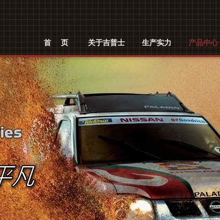
初就一直专注于国内外各式汽车雨刮扁丝、无骨雨刮弹片的研发、生产和销售，在短
首页
关于吉普士
生产实力
产品中心