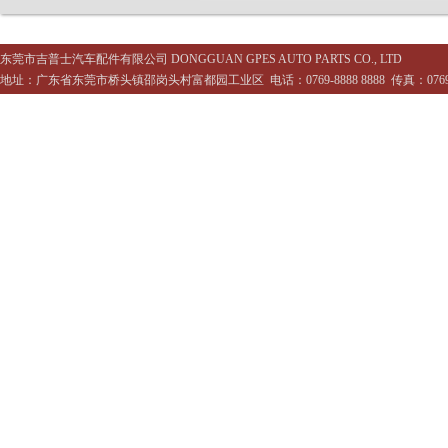
东莞市吉普士汽车配件有限公司 DONGGUAN GPES AUTO PARTS CO., LTD
地址：广东省东莞市桥头镇邵岗头村富都园工业区 电话：0769-8888 8888 传真：0769-88