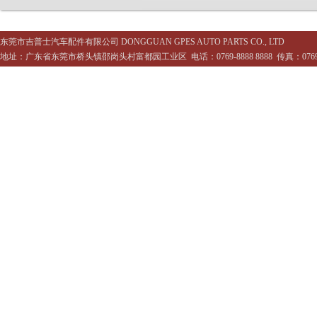
东莞市吉普士汽车配件有限公司 DONGGUAN GPES AUTO PARTS CO., LTD
地址：广东省东莞市桥头镇邵岗头村富都园工业区 电话：0769-8888 8888 传真：0769-88